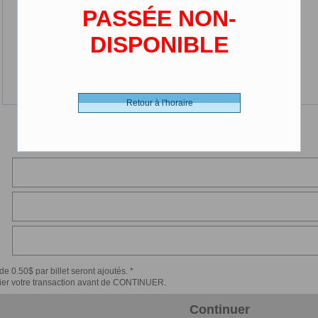
PASSÉE NON-
DISPONIBLE
Retour à l'horaire
de 0.50$ par billet seront ajoutés. *
érifier votre transaction avant de CONTINUER.
Continuer