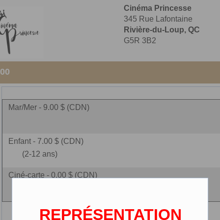
Cinéma Princesse
345 Rue Lafontaine
Rivière-du-Loup, QC
G5R 3B2
:00
Mar/Mer - 9.00 $ (CDN)
Enfant - 7.00 $ (CDN)
(2-12 ans)
Ciné-carte - 0.00 $ (CDN)
REPRÉSENTATION