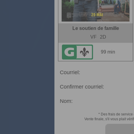
Le soutien de famille
VF
2D
99 min
Courriel:
Confirmer courriel:
Nom:
* Des frais de service 
Vente finale, s'il vous plait v