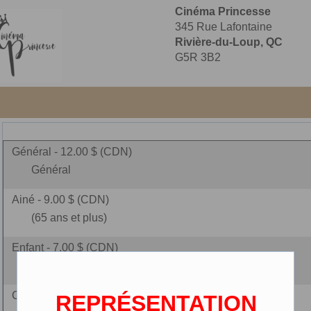
Cinéma Princesse
345 Rue Lafontaine
Rivière-du-Loup, QC
G5R 3B2
Général - 12.00 $ (CDN)
Général
Ainé - 9.00 $ (CDN)
(65 ans et plus)
Enfant - 7.00 $ (CDN)
(2-12 ans)
Ciné-carte - 0.00 $ (CDN)
REPRÉSENTATION