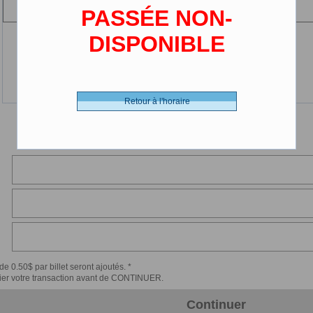
PASSÉE NON-
DISPONIBLE
Retour à l'horaire
de 0.50$ par billet seront ajoutés. *
érifier votre transaction avant de CONTINUER.
Continuer